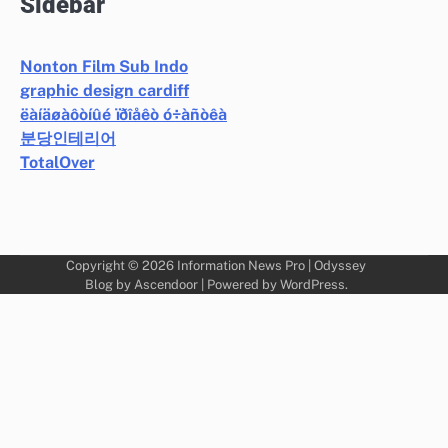
Sidebar
Nonton Film Sub Indo
graphic design cardiff
ëàíäøàôòíûé ïðîåêò ó÷àñòêà
분당인테리어
TotalOver
Copyright © 2026
Information News Pro
| Odyssey
Blog by
Ascendoor
| Powered by
WordPress
.