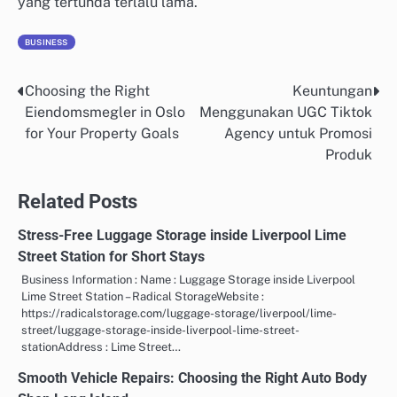
yang tertunda terlalu lama.
BUSINESS
Choosing the Right
Keuntungan
Post
Eiendomsmegler in Oslo
Menggunakan UGC Tiktok
navigation
for Your Property Goals
Agency untuk Promosi
Produk
Related Posts
Stress-Free Luggage Storage inside Liverpool Lime
Street Station for Short Stays
Business Information : Name : Luggage Storage inside Liverpool
Lime Street Station – Radical StorageWebsite :
https://radicalstorage.com/luggage-storage/liverpool/lime-
street/luggage-storage-inside-liverpool-lime-street-
stationAddress : Lime Street…
Smooth Vehicle Repairs: Choosing the Right Auto Body